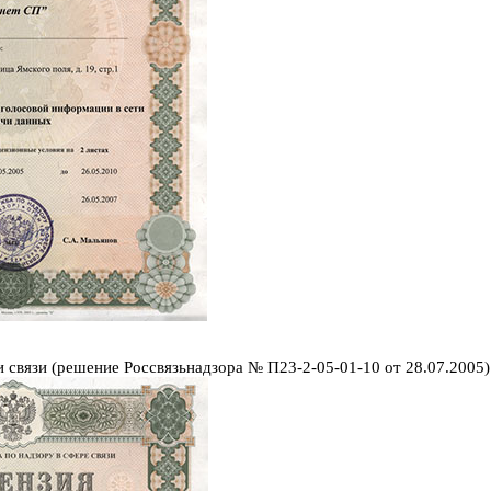
и связи (решение Россвязьнадзора № П23-2-05-01-10 от 28.07.2005)