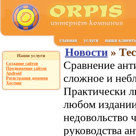
главная
услуги
наши клиент
Новости
» Тес
Наши услуги
Сравнение ант
Создание сайтов
Продвижение сайтов
Android
сложное и небл
Регистрация доменов
Хостинг
Практически л
любом издании
недовольство ч
руководства а