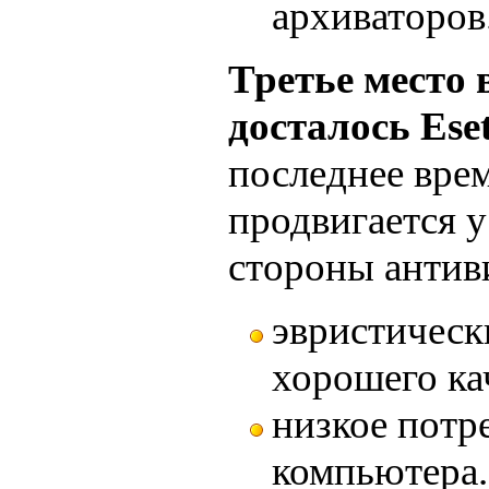
архиваторов
Третье место 
досталось Ese
последнее вре
продвигается у
стороны антив
эвристическ
хорошего ка
низкое потр
компьютера.