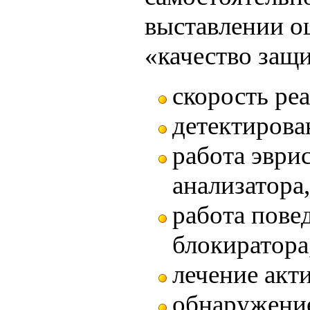
выставлении о
«качество защ
скорость реа
детектирова
работа эври
анализатора,
работа пове
блокиратора
лечение акт
обнаружение