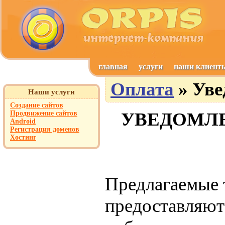
главная
услуги
наши клиент
Оплата
» Уве
Наши услуги
Создание сайтов
УВЕДОМЛЕ
Продвижение сайтов
Android
Регистрация доменов
Хостинг
Предлагаемые 
предоставляютс