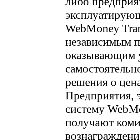
либо предприя
эксплуатирующ
WebMoney Tran
независимым п
оказывающим у
самостоятельн
решения о цен
Предприятия,
систему WebMon
получают ком
вознаграждени