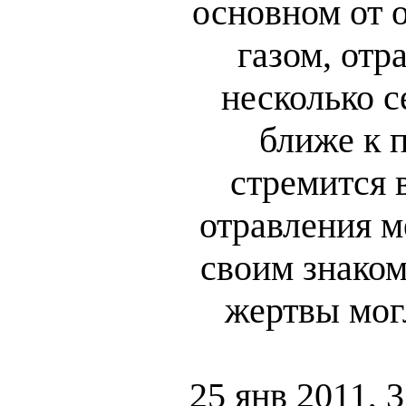
основном от 
газом, отр
несколько 
ближе к п
стремится 
отравления м
своим знаком
жертвы могл
25 янв 2011, 