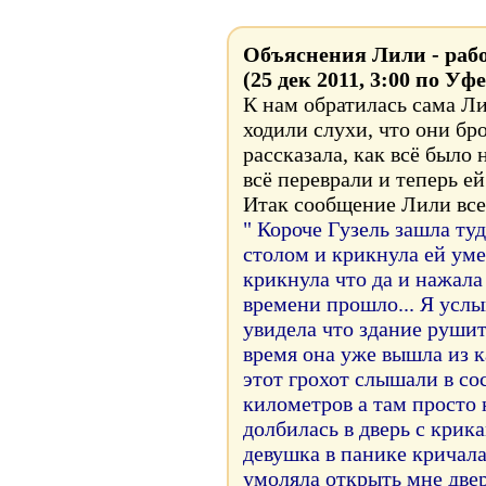
Объяснения Лили - ра
(25 дек 2011, 3:00 по Уфе
К нам обратилась сама Ли
ходили слухи, что они бр
рассказала, как всё было
всё переврали и теперь ей
Итак сообщение Лили все
" Короче Гузель зашла туд
столом и крикнула ей уме
крикнула что да и нажала
времени прошло... Я услы
увидела что здание рушит
время она уже вышла из к
этот грохот слышали в со
километров а там просто 
долбилась в дверь с крик
девушка в панике кричала
умоляла открыть мне двер