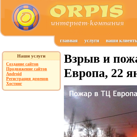
главная
услуги
наши клиент
Взрыв и пож
Наши услуги
Создание сайтов
Европа, 22 я
Продвижение сайтов
Android
Регистрация доменов
Хостинг